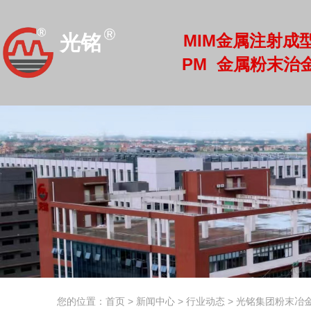
MIM金属注射成
光铭
PM 金属粉末治
光铭
您的位置：首页
>
新闻中心
>
行业动态
>
光铭集团粉末冶