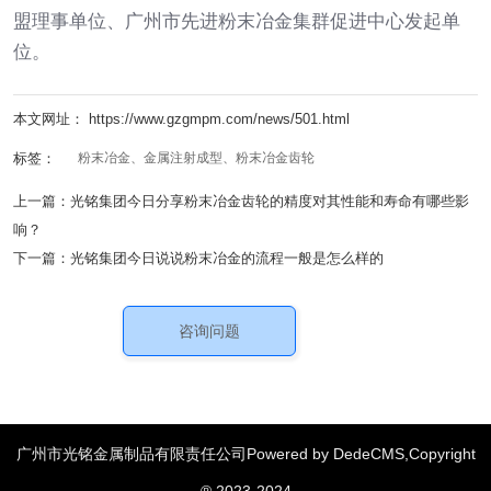
盟理事单位、广州市先进粉末冶金集群促进中心发起单
位。
本文网址： https://www.gzgmpm.com/news/501.html
标签：
粉末冶金、金属注射成型、粉末冶金齿轮
上一篇：
光铭集团今日分享粉末冶金齿轮的精度对其性能和寿命有哪些影
响？
下一篇：
光铭集团今日说说粉末冶金的流程一般是怎么样的
咨询问题
广州市光铭金属制品有限责任公司Powered by DedeCMS,Copyright
汽车零部件
绞肉机配件
粉末冶金齿轮
家用电器配件
|
|
|
|
® 2023-2024