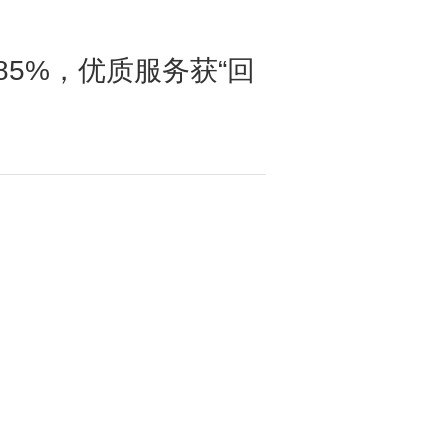
85%，优质服务获“回