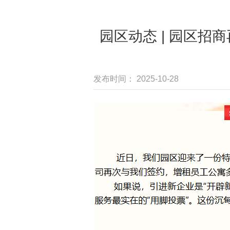
园区动态 | 园区招
发布时间： 2025-10-28