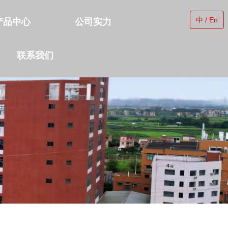
中 / En
产品中心
公司实力
联系我们