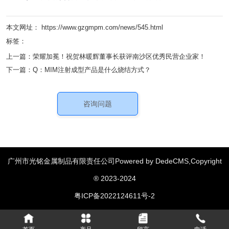
本文网址： https://www.gzgmpm.com/news/545.html
标签：
上一篇：
荣耀加冕！祝贺林暖辉董事长获评南沙区优秀民营企业家！
下一篇：
Q：MIM注射成型产品是什么烧结方式？
咨询问题
广州市光铭金属制品有限责任公司Powered by DedeCMS,Copyright
汽车零部件
绞肉机配件
粉末冶金齿轮
家用电器配件
|
|
|
|
® 2023-2024
消费类电子配件
机械类配件
工具和五金配件
|
|
|
粤ICP备2022124611号-2
医疗器械配件
通讯设备配件
|