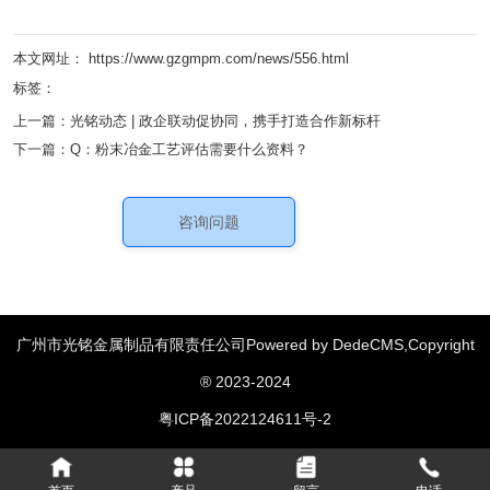
本文网址： https://www.gzgmpm.com/news/556.html
标签：
上一篇：
光铭动态 | 政企联动促协同，携手打造合作新标杆
下一篇：
Q：粉末冶金工艺评估需要什么资料？
咨询问题
广州市光铭金属制品有限责任公司Powered by DedeCMS,Copyright
汽车零部件
绞肉机配件
粉末冶金齿轮
家用电器配件
|
|
|
|
® 2023-2024
消费类电子配件
机械类配件
工具和五金配件
|
|
|
粤ICP备2022124611号-2
医疗器械配件
通讯设备配件
|