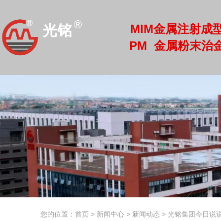
MIM金属注射成
光铭
PM 金属粉末治
光铭
您的位置：首页
>
新闻中心
>
新闻动态
>
光铭集团今日说