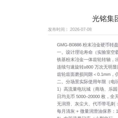
光铭集
发布时间： 2026-07-08
GMG-B0886 粉末冶金硬币
一、设计理论寿命（实验室空
铁基粉末冶金一体齿轮转轴，
连续匀速旋转≥800 万次无明
齿轮齿面磨损间隙＜0.1mm
二、分场景实际使用年限（电玩
1）高流量电玩城（商场、乐
日均兑币 5000–20000 枚
无润滑、灰尘大、代币带毛刺：
每月清灰 + 微量润滑油保养：1