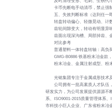
及时清理变形、毛刺、生锈代
卡币先断电手动清币，禁止强
五、失效判断标准（达到任一
转盘转动偏心、轻微晃动、计
齿轮间隙变大，转动有明显异
齿面出现深沟槽、局部掉齿、
对比参考
普通塑料一体转盘转轴：高负荷仅
GMG-B0886 铁基粉末冶金
粉末冶金、金属注射成型、粉
光铭集团专注于金属成形技术
公司拥有一批高素质人才队伍
研发实力，为公司发展提供源源不断的
系、ISO9001-2015质量管理
市科技小巨人企业、广东省粉末冶