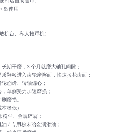
、便利店自助售币）
日间歇使用
投放机台、私人推币机）
长期干磨，3 个月就磨大轴孔间隙；
硬质颗粒进入齿轮摩擦面，快速拉花齿面；
齿轮崩齿、转轴偏心；
心，单侧受力加速磨损；
加剧磨损。
成本极低）
硬币粉尘、金属碎屑；
油 / 专用粉末冶金润滑油；