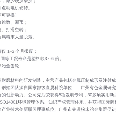
币，减少硬质磨损；
制点动电机硬转。
即可更换）
数跳数、漏币；
响、打滑空转；
金属粉末大量脱落。
 1–3 个月报废；
款，同等工况寿命是塑料款3～6 倍。
末冶金齿轮
及耐磨材料的研发制造，主营产品包括金属压制成形及注射成
，创始团队源自国家部级直属科院单位——广州有色金属研究
创新动力。公司先后荣获得5项发明专利，30多项实用新型专利
体系、ISO14001环境管理体系、知识产权管理体系，并获得
金产业技术创新联盟理事单位、广州市先进粉末冶金集群促进