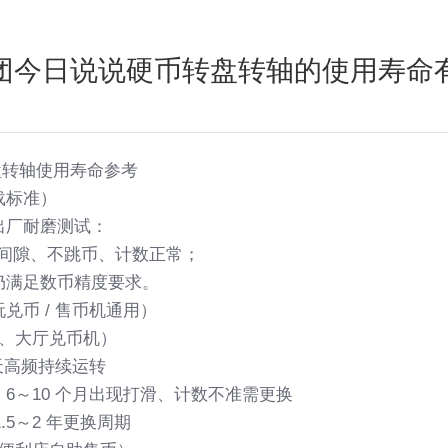
团今日说说硬币转盘转轴的使用寿命
转盘转轴使用寿命参考
载标准）
出厂耐磨测试：
显间隙、不跳币、计数正常；
，仍满足数币精度要求。
兑币 / 售币机通用）
园、大厅兑币机）
，全天高频持续运转
6～10 个月出现打滑、计数不准需更换
.5～2 年更换周期