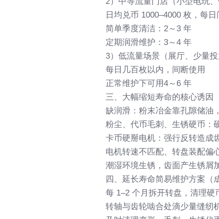
2）中等流量门店（小型电玩
日均兑币 1000–4000 枚，每
简单季度清洁：2～3 年
定期润滑维护：3～4 年
3）低流量场景（展厅、少量
每日几百枚以内，间断使用
正常维护下可用4～6 年
三、大幅缩短寿命的核心诱因
缺润滑：粉末冶金靠孔隙储油，
粉尘、代币毛刺、生锈硬币：
卡币硬掰电机：强行反转造成
电机转速不匹配、转盘装配偏
潮湿环境生锈，齿面产生锈屑
四、延长寿命简易维护方案（
每 1–2 个月拆开转盘，清理
转轴与齿轮啮合处滴少量缝纫机