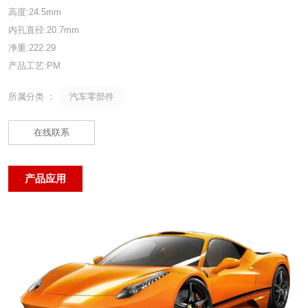
高度:24.5mm
内孔直径:20.7mm
净重:222.29
产品工艺:PM
汽车零部件
所属分类 ：
在线联系
产品应用